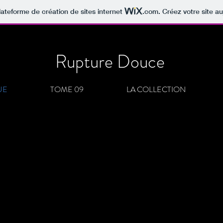
lateforme de création de sites internet
.com
. Créez votre site au
Rupture Douce
UE
TOME 09
LA COLLECTION
E L'ECRITURE DE RUPTURE DO
ypiques
+
Agilité
uation pour accueillir la
neurodiversité
)