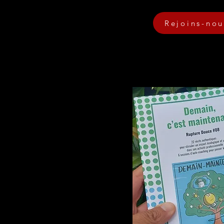
Rejoins-nou
OUCE
vantage d'impact
al dans son activité
 propos de la conférence "Demain :
 personnel pour l'aligner sur
tes