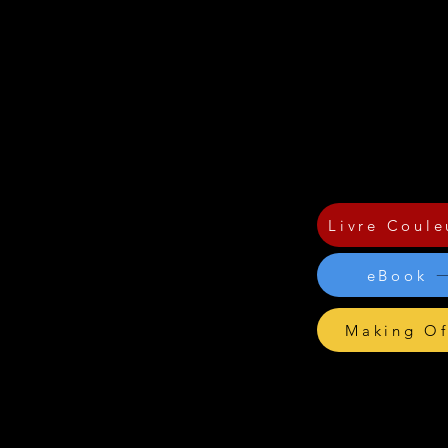
valeurs écologiques et social
Pour être congruent :) tu as 
Voici 22 récits authentiques
écologique et social dans son
+ 6 sessions d’auto-coaching
Livre Coule
eBook
Making O