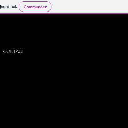
jourd'hui.
Commencez
CONTACT
UCE #09