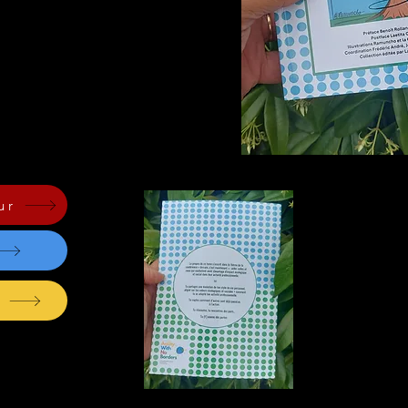
es.
adapté ton activité professionnelle.
 pour stimuler un impact
 activité professionnelle
 pour passer à l’action
ur
f